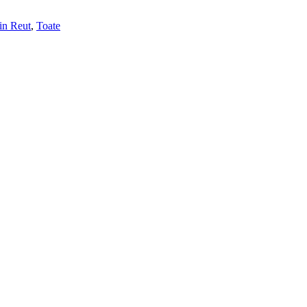
rin Reut
,
Toate