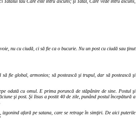
 ci Tatălui tău Care este întru ascuns; şi Tatăl, Care vede întru ascuns,
voie, nu cu ciudă, ci să fie ca o bucurie. Nu un post cu ciudă sau ţinut
 să fie global, armonios; să postească şi trupul, dar să postească şi
epe odată cu omul. E prima poruncă de stăpânire de sine. Postul şi
iune şi post. Şi Iisus a postit 40 de zile, punând postul începătură a
.
, izgonind afară pe satana, care se retrage în simţiri. De aici puterile
”