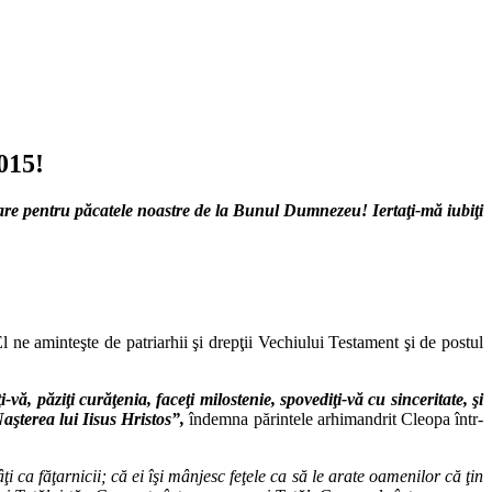
015!
rtare pentru păcatele noastre de la Bunul Dumnezeu! Iertaţi-mă iubiţi
 ne aminteşte de patriarhii şi drepţii Vechiului Testament şi de postul
vă, păziţi curăţenia, faceţi milostenie, spovediţi‐vă cu sinceritate, şi
aşterea lui Iisus Hristos”,
îndemna părintele arhimandrit Cleopa într‐
i ca făţarnicii; că ei îşi mânjesc feţele ca să le arate oamenilor că ţin