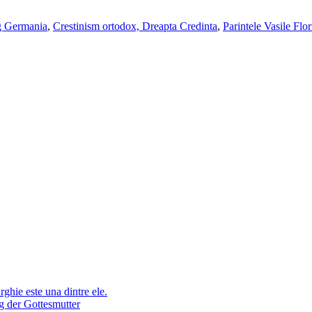
g Germania
,
Crestinism ortodox, Dreapta Credinta
,
Parintele Vasile Flo
ghie este una dintre ele.
g der Gottesmutter