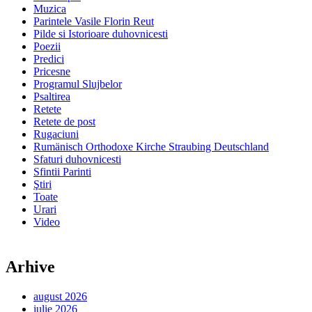
Muzica
Parintele Vasile Florin Reut
Pilde si Istorioare duhovnicesti
Poezii
Predici
Pricesne
Programul Slujbelor
Psaltirea
Retete
Retete de post
Rugaciuni
Rumänisch Orthodoxe Kirche Straubing Deutschland
Sfaturi duhovnicesti
Sfintii Parinti
Ştiri
Toate
Urari
Video
Arhive
august 2026
iulie 2026