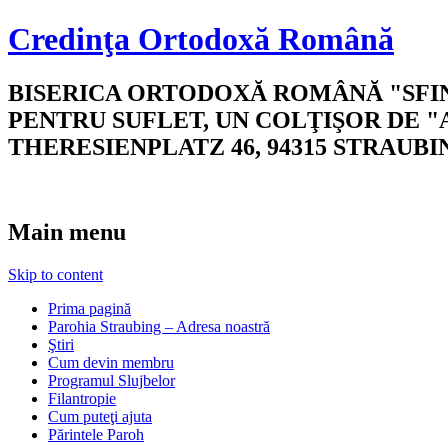
Credinţa Ortodoxă Română
BISERICA ORTODOXĂ ROMÂNĂ "SFINŢ
PENTRU SUFLET, UN COLŢIŞOR DE "
THERESIENPLATZ 46, 94315 STRAUBI
Main menu
Skip to content
Prima pagină
Parohia Straubing – Adresa noastră
Ştiri
Cum devin membru
Programul Slujbelor
Filantropie
Cum puteţi ajuta
Părintele Paroh