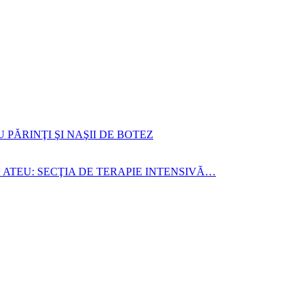
TRU PĂRINŢI ŞI NAŞII DE BOTEZ
 ATEU: SECŢIA DE TERAPIE INTENSIVĂ…