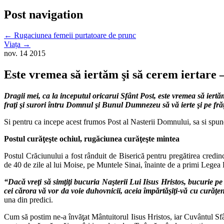
Post navigation
←
Rugaciunea femeii purtatoare de prunc
Viața
→
nov.
14
2015
Este vremea să iertăm şi să cerem iertare 
Dragii mei, ca la inceputul oricarui Sfânt Post, este vremea să iert
fraţi şi surori întru Domnul şi Bunul Dumnezeu să vă ierte şi pe fră
Si pentru ca incepe acest frumos Post al Nasterii Domnului, sa si spu
Postul curăţeşte ochiul, rugăciunea curăţeşte mintea
Postul Crăciunului a fost rânduit de Biserică pentru pregătirea credin
de 40 de zile al lui Moise, pe Muntele Sinai, înainte de a primi Legea
“Dacă vreţi să simţiţi bucuria Naşterii Lui Iisus Hristos, bucurie pe c
cei cărora vă vor da voie duhovnicii, aceia împărtăşiţi‐vă cu curăţen
una din predici.
Cum să postim ne‐a învăţat Mântuitorul Iisus Hristos, iar Cuvântul Sfâ