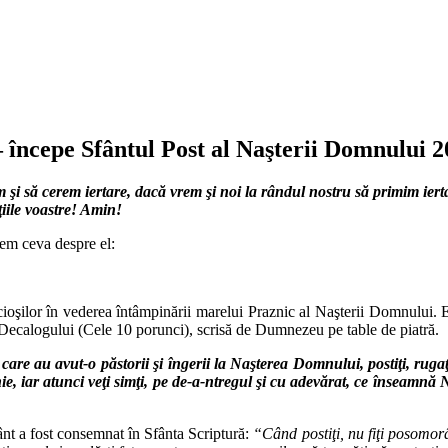
– începe Sfântul Post al Naşterii Domnului 2
ăm şi să cerem iertare, dacă vrem şi noi la rândul nostru să primim ie
ţiile voastre! Amin!
nem ceva despre el:
cioşilor în vederea întâmpinării marelui Praznic al Naşterii Domnului. El
 Decalogului (Cele 10 porunci), scrisă de Dumnezeu pe table de piatră.
are au avut‐o păstorii şi îngerii la Naşterea Domnului, postiţi, rugaţi‐
ie, iar atunci veţi simţi, pe de‐a‐ntregul şi cu adevărat, ce înseamnă N
nt a fost consemnat în Sfânta Scriptură:
“Când postiţi, nu fiţi posomorâţ