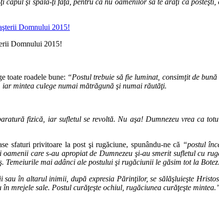
‐ţi capul şi spală‐ţi faţa, pentru ca nu oamenilor să te arăţi că posteşti,
şterii Domnului 2015!
ge toate roadele bune:
“Postul trebuie să fie luminat, consimţit de bună 
ă, iar mintea culege numai mătrăgună şi numai răutăţi.
aratură fizică, iar sufletul se revoltă. Nu aşa! Dumnezeu vrea ca totul
ase sfaturi privitoare la post şi rugăciune, spunându‐ne că
“postul înc
 oamenii care s‐au apropiat de Dumnezeu şi‐au smerit sufletul cu rugăc
ş. Temeiurile mai adânci ale postului şi rugăciunii le găsim tot la Botez
 sau în altarul inimii, după expresia Părinţilor, se sălăşluieşte Hristos
ou în mrejele sale. Postul curăţeşte ochiul, rugăciunea curăţeşte mintea.