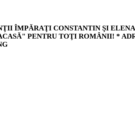
II ÎMPĂRAŢI CONSTANTIN ŞI ELENA
ACASĂ" PENTRU TOŢI ROMÂNII! * AD
NG