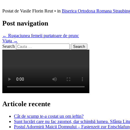
Postat de Vasile Florin Reut
•
in
Biserica Ortodoxa Romana Straubin
Post navigation
←
Rugaciunea femeii purtatoare de prunc
Viața
→
Search
Articole recente
Cât de scump te-a costat un om ieftin?
Sunt lucrări care nu fac zgomot, dar schimbă lumea. Sfânta Litur
Postul Adormirii Maicii Domnului – Fastenzeit zur Entschlafun