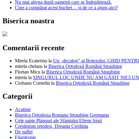
Nu mai alerga după oamenii care se îndepărtează.
Cine a cumpărat acest buchet… și de ce a ajuns aici?
Biserica noastra
Comentarii recente
Mirela Ecaterina
la
Un „decalog” al Botezului. GHID PEN
mirela chelaru
la
Biserica Ortodoxă Română Straubing
Florian Micu
la
Biserica Ortodoxă Română Straubing
mirela
la
SINGURUL LOC UNDE NU AM GĂSIT NICI UN
Ciobanu Corneliu
la
Biserica Ortodoxă Română Straubing
Categorii
Acatiste
Biserica Ortodoxa Romana Straubing Germania
Cele sapte Plansuri ale Sfantului Efrem Sirul
Crestinism ortodox, Dreapta Credinta
De suflet
Filantropie