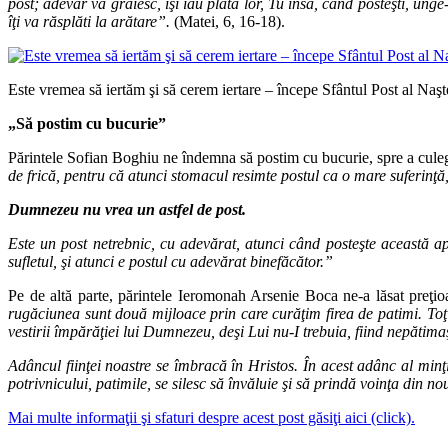
post; adevăr vă grăiesc, îşi iau plata lor, Tu însă, când posteşti, unge
îţi va răsplăti la arătare”.
(Matei, 6, 16-18).
Este vremea să iertăm şi să cerem iertare – începe Sfântul Post al Na
„Să postim cu bucurie”
Părintele Sofian Boghiu ne îndemna să postim cu bucurie, spre a cule
de frică, pentru că atunci stomacul resimte postul ca o mare suferinţ
Dumnezeu nu vrea un astfel de post.
Este un post netrebnic, cu adevărat, atunci când posteşte această ap
sufletul, şi atunci e postul cu adevărat binefăcător.”
Pe de altă parte, părintele Ieromonah Arsenie Boca ne‐a lăsat preţio
rugăciunea sunt două mijloace prin care curăţim firea de patimi. Toţi
vestirii împărăţiei lui Dumnezeu, deşi Lui nu‐I trebuia, fiind nepătima
Adâncul fiinţei noastre se îmbracă în Hristos. În acest adânc al minţii
potrivnicului, patimile, se silesc să învăluie şi să prindă voinţa din n
Mai multe informaţii şi sfaturi despre acest post găsiţi aici (click).