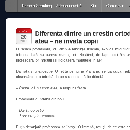
Main menu
Skip to content
Parohia Straubing – Adresa noastră
Ştiri
Cum devin m
AUG.
Diferenta dintre un crestin orto
20
ateu – ne invata copii
2013
O tânără profesoară, cu vizibile tendinţe liberale, explica micuţilor
întreba dacă nu cumva sunt şi ei. Neştiind, de fapt, ce-i ăla un
profesoara lor, micuţii îşi ridicaseră mânuţele în aer.
Dar iată şi o excepţie. O fetiţă pe nume Maria nu se luă după mulţ
observând-o, o intrebă de ce s-a decis să fie diferită.
– Pentru că nu sunt atee,
a raspuns fetita.
Profesoara o întrebă din nou:
– Dar tu ce esti?
– Sunt creştin-ortodoxă.
Puţin deranjată profesoara se înroşi. O întrebă, totuşi, de ce este cr