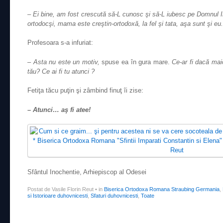
– Ei bine, am fost crescută să-L cunosc şi să-L iubesc pe Domnul Iis
ortodocşi, mama este creştin-ortodoxă, la fel şi tata, aşa sunt şi eu.
Profesoara s-a infuriat:
– Asta nu este un motiv,
spuse ea în gura mare.
Ce-ar fi dacă maică
tău? Ce ai fi tu atunci ?
Fetiţa tăcu puţin şi zâmbind finuţ îi zise:
– Atunci… aş fi atee!
Sfântul Inochentie, Arhiepiscop al Odesei
Postat de Vasile Florin Reut
•
in
Biserica Ortodoxa Romana Straubing Germania
,
si Istorioare duhovnicesti
,
Sfaturi duhovnicesti
,
Toate