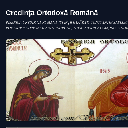
Credinţa Ortodoxă Română
BISERICA ORTODOXĂ ROMÂNĂ "SFINŢII ÎMPĂRAŢI CONSTANTIN ŞI ELENA
ROMÂNII! * ADRESA: JESUITENKIRCHE, THERESIENPLATZ 46, 94315 ST