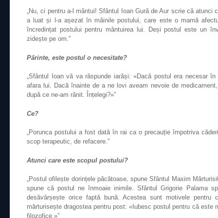
„Nu, ci pentru a-l mântui! Sfântul Ioan Gură de Aur scrie că atunci
a luat și l-a așezat în mâinile postului, care este o mamă afect
încredințat postului pentru mântuirea lui. Deși postul este un înv
zidește pe om.”
Părinte, este postul o necesitate?
„Sfântul Ioan vă va răspunde iarăși: «Dacă postul era necesar în
afara lui. Dacă înainte de a ne lovi aveam nevoie de medicament
după ce ne-am rănit. Înțelegi?»”
Ce?
„Porunca postului a fost dată în rai ca o precauție împotriva căder
scop terapeutic, de refacere.”
Atunci care este scopul postului?
„Postul ofilește dorințele păcătoase, spune Sfântul Maxim Mărturisi
spune că postul ne înmoaie inimile. Sfântul Grigorie Palama sp
desăvârșește orice faptă bună. Acestea sunt motivele pentru 
mărturisește dragostea pentru post: «Iubesc postul pentru că este m
filozofice.»”