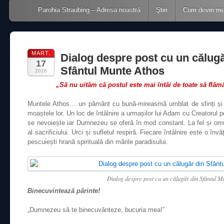
Main menu
Skip to content
Parohia Straubing – Adresa noastră
Ştiri
Cum devin m
MART.
Dialog despre post cu un călugă
17
Sfântul Munte Athos
2016
„Să nu uităm că postul este mai întâi de toate să f
Muntele Athos… un pământ cu bună-mireasmă umblat de sfinți și 
moaștele lor. Un loc de întâlnire a urmașilor lui Adam cu Creatorul pe
se nevoiește iar Dumnezeu se oferă în mod constant. La fel și omul
al sacrificiului. Urci și sufletul respiră. Fiecare întâlnire este o învăț
pescuiești hrană spirituală din mările paradisului.
Dialog despre post cu un călugăr din Sfântul M
Binecuvintează părinte!
„Dumnezeu să te binecuvânteze, bucuria mea!”