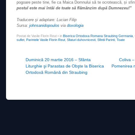
pogoare peste tine, fie ca Maica Domnului să te ocrotească, și sfin
postul este mai întâi de toate să flămânzim după Dumnezeu!”
Traducere şi adaptare: Lucian Filip
Sursa:
johnsanidopoulos
via
doxologia
Postat de Vasile Florin Reut
•
in
Biserica Ortodoxa Romana Straubing Germania
,
suflet
,
Parintele Vasile Florin Reut
,
Sfaturi duhovnicesti
,
Sfintii Parinti
,
Toate
Post navigation
Duminică 20 martie 2016 – Sfânta
Coliva –
Liturghie şi Parastas de Obşte la Biserica
Pomenirea m
Ortodoxă Română din Straubing