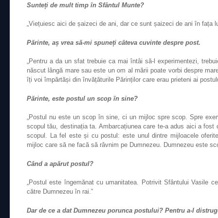
Sunteți de mult timp în Sfântul Munte?
„Viețuiesc aici de șaizeci de ani, dar ce sunt șaizeci de ani în fața 
Părinte, aș vrea să-mi spuneți câteva cuvinte despre post.
„Pentru a da un sfat trebuie ca mai întâi să-l experimentezi, trebuie
născut lângă mare sau este un om al mării poate vorbi despre mare.
îți voi împărtăși din învățăturile Părinților care erau prieteni ai postul
Părinte, este postul un scop în sine?
„Postul nu este un scop în sine, ci un mijloc spre scop. Spre exem
scopul tău, destinația ta. Ambarcațiunea care te-a adus aici a fost do
scopul. La fel este și cu postul: este unul dintre mijloacele ofer
mijloc care să ne facă să râvnim pe Dumnezeu. Dumnezeu este scopu
Când a apărut postul?
„Postul este îngemănat cu umanitatea. Potrivit Sfântului Vasile ce
către Dumnezeu în rai.”
Dar de ce a dat Dumnezeu porunca postului? Pentru a-l distru