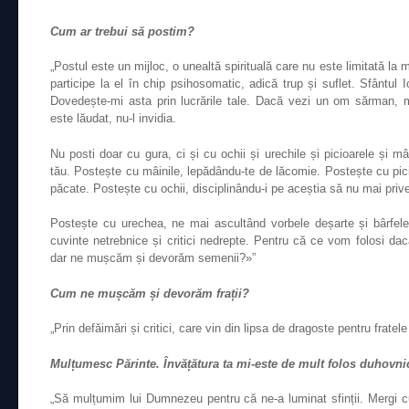
Cum ar trebui să postim?
„Postul este un mijloc, o unealtă spirituală care nu este limitată la 
participe la el în chip psihosomatic, adică trup și suflet. Sfântu
Dovedește-mi asta prin lucrările tale. Dacă vezi un om sărman, m
este lăudat, nu-l invidia.
Nu posti doar cu gura, ci și cu ochii și urechile și picioarele și mâ
tău. Postește cu mâinile, lepădându-te de lăcomie. Postește cu pic
păcate. Postește cu ochii, disciplinându-i pe aceștia să nu mai pri
Postește cu urechea, ne mai ascultând vorbele deșarte și bârfel
cuvinte netrebnice și critici nedrepte. Pentru că ce vom folosi da
dar ne mușcăm și devorăm semenii?»”
Cum ne mușcăm și devorăm frații?
„Prin defăimări și critici, care vin din lipsa de dragoste pentru fratele
Mulțumesc Părinte. Învățătura ta mi-este de mult folos duhovni
„Să mulțumim lui Dumnezeu pentru că ne-a luminat sfinții. Mergi 