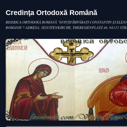
Credinţa Ortodoxă Română
BISERICA ORTODOXĂ ROMÂNĂ "SFINŢII ÎMPĂRAŢI CONSTANTIN ŞI ELENA
ROMÂNII! * ADRESA: JESUITENKIRCHE, THERESIENPLATZ 46, 94315 ST