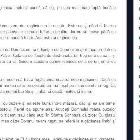
maica faptelor bune”, că ea, pe cea mai mare faptă bună o
umnezeu, dar rugăciunea le uneşte. Este ca şi când ai face o
 se potrivesc lucrurile trase la gealău, dar nu se lipesc până nu
 dintr-o bucată toate. Aşa este şi rugăciunea.
om de Dumnezeu, ci îl lipeşte de Dumnezeu şi îl face un duh cu
Pavel: Cela ce se lipeşte de desfrânată, un trup este cu ea… şi
este cu El. Sudura aceasta duhovnicească de a se uni omul cu
u credem că toată rugăciunea noastră este rugăciune. Dacă eu
iar mintea este pe dealuri, eu mă înşel pe mine când mă rog. Că
tă numai buzele şi limba, ci caută mintea şi inima.
 cu buzele şi ea este bună într-o măsură, căci şi ea are temei
ostolul Pavel că spune aşa: Aduceţi Domnului roada buzelor
e o zicem; sau când auzi în Sfânta Scriptură că zice: Cu glasul
 meu către Domnul m-am rugat, se referă la rugăciunea limbii şi
 înălţat pe El cu limba mea, iarăşi de rugăciunea gurii vorbeşte;