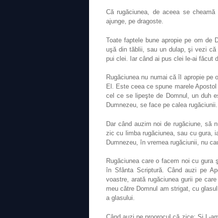
Că rugăciunea, de aceea se cheamă „
ajunge, pe dragoste.
Toate faptele bune apropie pe om de D
uşă din tăblii, sau un dulap, şi vezi că
pui clei. Iar când ai pus clei le-ai făcut
Rugăciunea nu numai că îl apropie pe 
El. Este ceea ce spune marele Apostol 
cel ce se lipeşte de Domnul, un duh 
Dumnezeu, se face pe calea rugăciunii.
Dar când auzim noi de rugăciune, să n
zic cu limba rugăciunea, sau cu gura, 
Dumnezeu, în vremea rugăciunii, nu cau
Rugăciunea care o facem noi cu gura şi
în Sfânta Scriptură. Când auzi pe Ap
voastre, arată rugăciunea gurii pe car
meu către Domnul am strigat, cu glasul
a glasului.
Când auzi pe proorocul că zice: Şi L-am