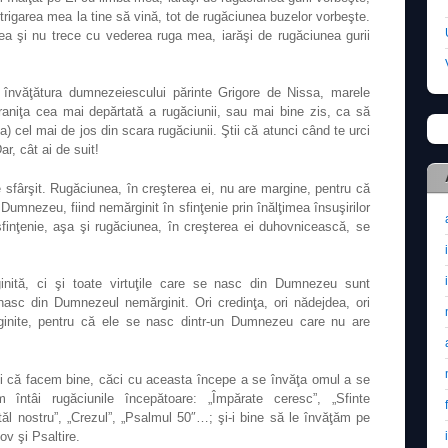
igarea mea la tine să vină, tot de rugăciunea buzelor vorbeşte.
 şi nu trece cu vederea ruga mea, iarăşi de rugăciunea gurii
ă învăţătura dumnezeiescului părinte Grigore de Nissa, marele
 graniţa cea mai depărtată a rugăciunii, sau mai bine zis, ca să
ta) cel mai de jos din scara rugăciunii. Ştii că atunci când te urci
ar, cât ai de suit!
e sfârşit. Rugăciunea, în creşterea ei, nu are margine, pentru că
nezeu, fiind nemărginit în sfinţenie prin înălţimea însuşirilor
sfinţenie, aşa şi rugăciunea, în creşterea ei duhovnicească, se
nită, ci şi toate virtuţile care se nasc din Dumnezeu sunt
asc din Dumnezeul nemărginit. Ori credinţa, ori nădejdea, ori
rginite, pentru că ele se nasc dintr-un Dumnezeu care nu are
ţi că facem bine, căci cu aceasta începe a se învăţa omul a se
ntâi rugăciunile începătoare: „Împărate ceresc”, „Sfinte
ăl nostru”, „Crezul”, „Psalmul 50″…; şi-i bine să le învăţăm pe
ov şi Psaltire.