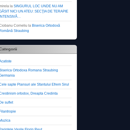
mirela
la
SINGURUL LOC UNDE NU AM
GĂSIT NICI UN ATEU: SECŢIA DE TERAPIE
INTENSIVĂ…
Ciobanu Corneliu
la
Biserica Ortodoxă
Română Straubing
Categorii
Acatiste
Biserica Ortodoxa Romana Straubing
Germania
Cele sapte Plansuri ale Sfantului Efrem Sirul
Crestinism ortodox, Dreapta Credinta
De suflet
Filantropie
Muzica
Parintele Vasile Florin Reut