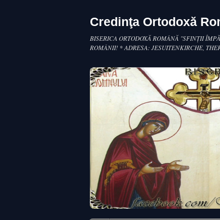
Credinţa Ortodoxă R
BISERICA ORTODOXĂ ROMÂNĂ "SFINŢII ÎMPĂ
ROMÂNII! * ADRESA: JESUITENKIRCHE, THE