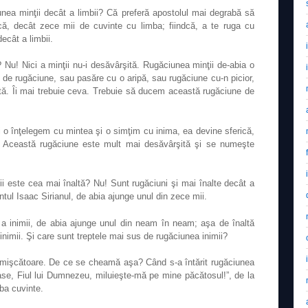
unea minţii decât a limbii? Că preferă apostolul mai degrabă să
ică, decât zece mii de cuvinte cu limba; fiindcă, a te ruga cu
ecât a limbii.
 Nu! Nici a minţii nu-i desăvârşită. Rugăciunea minţii de-abia o
de rugăciune, sau pasăre cu o aripă, sau rugăciune cu-n picior,
ită. Îi mai trebuie ceva. Trebuie să ducem această rugăciune de
 o înţelegem cu mintea şi o simţim cu inima, ea devine sferică,
u. Această rugăciune este mult mai desăvârşită şi se numeşte
i este cea mai înaltă? Nu! Sunt rugăciuni şi mai înalte decât a
ântul Isaac Sirianul, de abia ajunge unul din zece mii.
 a inimii, de abia ajunge unul din neam în neam; aşa de înaltă
nimii. Şi care sunt treptele mai sus de rugăciunea inimii?
mişcătoare. De ce se cheamă aşa? Când s-a întărit rugăciunea
ase, Fiul lui Dumnezeu, miluieşte-mă pe mine păcătosul!”, de la
ba cuvinte.