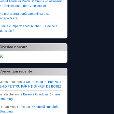
Postul Adormirii Maicii Domnului – Fastenzeit
zur Entschlafung der Gottesmutter
Nu mai alerga după oamenii care se
îndepărtează.
Cine a cumpărat acest buchet… și de ce a
ajuns aici?
Biserica noastra
Comentarii recente
Mirela Ecaterina
la
Un „decalog” al Botezului.
GHID PENTRU PĂRINŢI ŞI NAŞII DE BOTEZ
mirela chelaru
la
Biserica Ortodoxă Română
Straubing
Florian Micu
la
Biserica Ortodoxă Română
Straubing