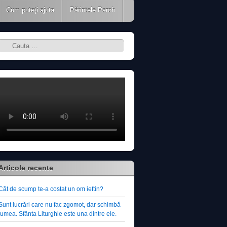
Cum puteţi ajuta
Părintele Paroh
Search
Articole recente
Cât de scump te-a costat un om ieftin?
Sunt lucrări care nu fac zgomot, dar schimbă
lumea. Sfânta Liturghie este una dintre ele.