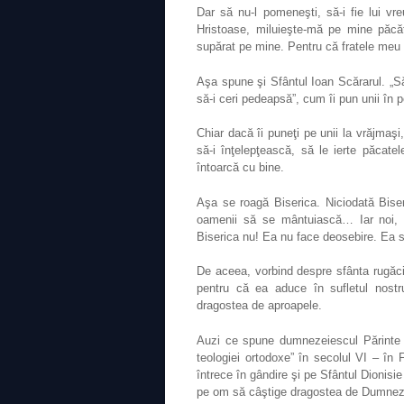
Dar să nu-l pomeneşti, să-i fie lui v
Hristoase, miluieşte-mă pe mine păcăt
supărat pe mine. Pentru că fratele meu 
Aşa spune şi Sfântul Ioan Scărarul. „Să
să-i ceri pedeapsă”, cum îi pun unii în 
Chiar dacă îi puneţi pe unii la vrăjmaş
să-i înţelepţească, să le ierte păcatel
întoarcă cu bine.
Aşa se roagă Biserica. Niciodată Bise
oamenii să se mântuiască… Iar noi, 
Biserica nu! Ea nu face deosebire. Ea se
De aceea, vorbind despre sfânta rugăc
pentru că ea aduce în sufletul nos
dragostea de aproapele.
Auzi ce spune dumnezeiescul Părinte Max
teologiei ortodoxe” în secolul VI – în 
întrece în gândire şi pe Sfântul Dionisie
pe om să câştige dragostea de Dumneze