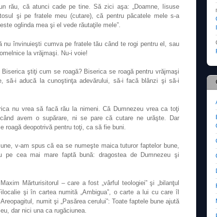
reun rău, că atunci cade pe tine. Să zici aşa: „Doamne, Iisuse
osul şi pe fratele meu (cutare), că pentru păcatele mele s-a
este oglinda mea şi el vede răutaţile mele”
.
 nu învinuieşti cumva pe fratele tău când te rogi pentru el, sau
pomelnice la vrăjmaşi. Nu-i voie!
i, Biserica ştiţi cum se roagă? Biserica se roagă pentru vrăjmaşi
e, să-i aducă la cunoştinţa adevărului, să-i facă blânzi şi să-i
rica nu vrea să facă rău la nimeni. Că Dumnezeu vrea ca toţi
când avem o supărare, ni se pare că cutare ne urăşte. Dar
 roagă deopotrivă pentru toţi, ca să fie buni.
iune, v-am spus că ea se numeşte maica tuturor faptelor bune,
tru pe cea mai mare faptă bună: dragostea de Dumnezeu şi
im Mărturisitorul – care a fost „vârful teologiei” şi „bilanţul
Filocalie şi în cartea numită „Ambigua”, o carte a lui cu care îl
 Areopagitul, numit şi „Pasărea cerului”: Toate faptele bune ajută
u, dar nici una ca rugăciunea.