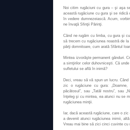
Noi citim rugăciuni cu gura – şi aşa se
această rugăciune cu gura şi se ridică
în vedere dumnezeiască. Acum, vorbind
ne învaţă Sfinţii Părinţi.
Când ne rugăm cu limba, cu gura şi cu 
să trecem cu rugăciunea noastră de la l
părţi domnitoare, cum arată Sfântul Io
Mintea izvorăşte permanent gânduri. Crei
a simţirilor celor duhovniceşti. Că unde
sufletului se află în inimă?
Deci, vreau să vă spun un lucru. Când n
zic o rugăciune cu gura: „Doamne, 
păcătosul”, sau „Tatăl nostru”, sau 
înţeleg şi cu mintea, ea atunci nu se m
rugăciunea minţii.
Iar, dacă această rugăciune, care o zic 
a devenit atunci rugăciunea inimii, alt
Vreau mai bine să zici cinci cuvinte cu 