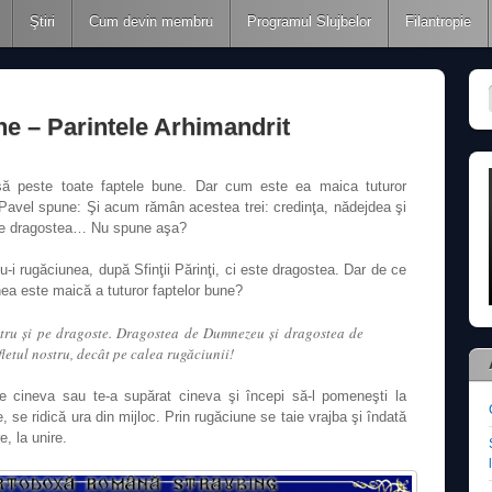
Ştiri
Cum devin membru
Programul Slujbelor
Filantropie
e – Parintele Arhimandrit
ă peste toate faptele bune. Dar cum este ea maica tuturor
Pavel spune: Şi acum rămân acestea trei: credinţa, nădejdea şi
ste dragostea… Nu spune aşa?
-i rugăciunea, după Sfinţii Părinţi, ci este dragostea. Dar de ce
unea este maică a tuturor faptelor bune?
stru şi pe dragoste. Dragostea de Dumnezeu şi dragostea de
fletul nostru, decât pe calea rugăciunii!
 cineva sau te-a supărat cineva şi începi să-l pomeneşti la
 se ridică ura din mijloc. Prin rugăciune se taie vrajba şi îndată
e, la unire.