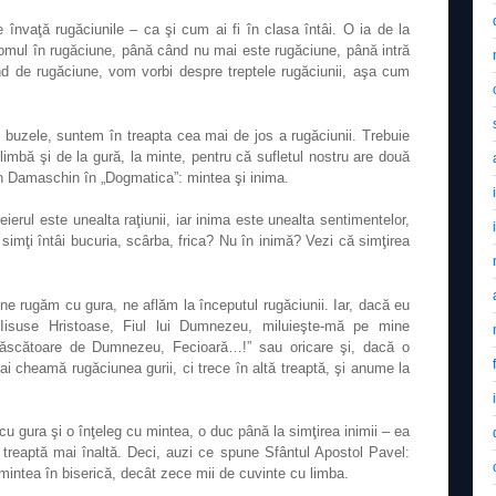
 învaţă rugăciunile – ca şi cum ai fi în clasa întâi. O ia de la
 omul în rugăciune, până când nu mai este rugăciune, până intră
 de rugăciune, vom vorbi despre treptele rugăciunii, aşa cum
buzele, suntem în treapta cea mai de jos a rugăciunii. Trebuie
imbă şi de la gură, la minte, pentru că sufletul nostru are două
an Damaschin în „Dogmatica”: mintea şi inima.
erul este unealta raţiunii, iar inima este unealta sentimentelor,
 simţi întâi bucuria, scârba, frica? Nu în inimă? Vezi că simţirea
e rugăm cu gura, ne aflăm la începutul rugăciunii. Iar, dacă eu
Iisuse Hristoase, Fiul lui Dumnezeu, miluieşte-mă pe mine
„Născătoare de Dumnezeu, Fecioară…!” sau oricare şi, dacă o
ai cheamă rugăciunea gurii, ci trece în altă treaptă, şi anume la
cu gura şi o înţeleg cu mintea, o duc până la simţirea inimii – ea
ă treaptă mai înaltă. Deci, auzi ce spune Sfântul Apostol Pavel:
mintea în biserică, decât zece mii de cuvinte cu limba.