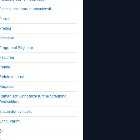
Pilde si Istorioare duhovnicesti
Poezii
Predici
Pricesne
Programul Slujbelor
Psaltirea
Retete
Retete de post
Rugaciuni
Rumänisch Orthodoxe Kirche Straubing
Deutschland
Sfaturi duhovnicesti
Sfintii Parinti
Ştiri