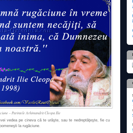
iune – Parintele Arhimandrit Cleopa Ilie
i vedea pe cineva că te urăşte, sau te nedreptăţeşte, fie cu
 pomeneşti la rugăciune.