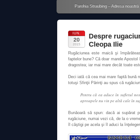
Main menu
Skip to content
Parohia Straubing – Adresa noastră
IUN.
Despre rugaciun
20
Cleopa Ilie
2015
Rugăciunea este maică şi împărăteas
faptelor bune? Că doar marele Apostol 
dragostea; iar mai mare decât toate e
Deci iată că cea mai mare faptă bună nu
totuşi Sfinţii Părinţi au spus că rugăci
Pentru că ea aduce în sufletul no
aproapele nu vin pe altă cale în su
Bunăoară să spun: dacă ai supărat pe
rugăciune, numai vezi că, de la o vreme,
îl câştigi pe acela şi îl aduci la înţeleger