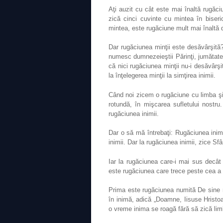
Aţi auzit cu cât este mai înaltă rugăci
zică cinci cuvinte cu mintea în biser
mintea, este rugăciune mult mai înaltă d
Dar rugăciunea minţii este desăvârşită?
numesc dumnezeieştii Părinţi, jumătate 
că nici rugăciunea minţii nu-i desăvârş
la înţelegerea minţii la simţirea inimii.
Când noi zicem o rugăciune cu limba şi
rotundă, în mişcarea sufletului nostr
rugăciunea inimii.
Dar o să mă întrebaţi: Rugăciunea inimi
inimii. Dar la rugăciunea inimii, zice Sf
Iar la rugăciunea care-i mai sus decât
este rugăciunea care trece peste cea a i
Prima este rugăciunea numită De sine 
în inimă, adică „Doamne, Iisuse Hristo
o vreme inima se roagă fără să zică lim