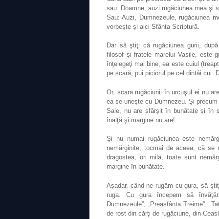
sau: Doamne, auzi rugăciunea mea şi str
Sau: Auzi, Dumnezeule, rugăciunea mea
vorbeşte şi aici Sfânta Scriptură.
Dar să ştiţi că rugăciunea gurii, dup
filosof şi fratele marelui Vasile, este
înţelegeţi mai bine, ea este cuiul (treap
pe scară, pui piciorul pe cel dintâi cui. D
Or, scara rugăciunii în urcuşul ei nu ar
ea se uneşte cu Dumnezeu. Şi precum Dum
Sale, nu are sfârşit în bunătate şi în 
înalţă şi margine nu are!
Şi nu numai rugăciunea este nemărgi
nemărginite; tocmai de aceea, că se n
dragostea, ori mila, toate sunt nemă
margine în bunătate.
Aşadar, când ne rugăm cu gura, să şti
ruga. Cu gura începem să învăţăm î
Dumnezeule”, „Preasfânta Treime”, „Tat
de rost din cărţi de rugăciune, din Ceasl