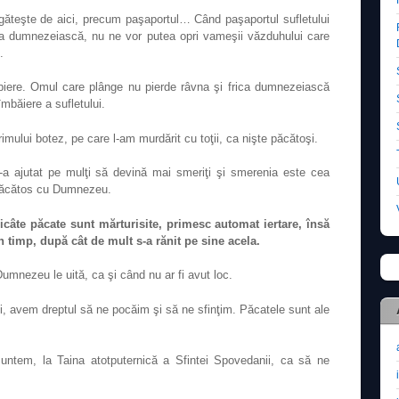
egăteşte de aici, precum paşaportul… Când paşaportul sufletului
gea dumnezeiască, nu ne vor putea opri vameşii văzduhului care
.
piere. Omul care plânge nu pierde râvna şi frica dumnezeiască
îmbăiere a sufletului.
imului botez, pe care l-am murdărit cu toţii, ca nişte păcătoşi.
i-a ajutat pe mulţi să devină mai smeriţi şi smerenia este cea
 păcătos cu Dumnezeu.
icâte păcate sunt mărturisite, primesc automat iertare, însă
în timp, după cât de mult s-a rănit pe sine acela.
umnezeu le uită, ca şi când nu ar fi avut loc.
, avem dreptul să ne pocăim şi să ne sfinţim. Păcatele sunt ale
untem, la Taina atotputernică a Sfintei Spovedanii, ca să ne