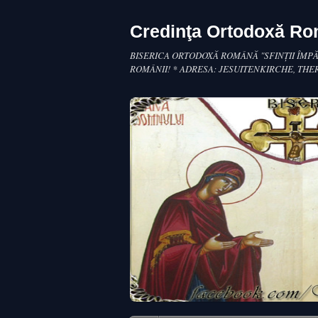
Credinţa Ortodoxă R
BISERICA ORTODOXĂ ROMÂNĂ "SFINŢII ÎMPĂ
ROMÂNII! * ADRESA: JESUITENKIRCHE, THE