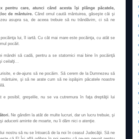
ox pentru care, atunci când acesta îşi plânge păcatele,
loc de mântuire.
Când omul caută mântuirea, găseşte căi şi
ezeu asupra sa, de aceea trebuie să nu trândăvim, ci să ne
căinţa lui, îl iartă. Cu cât mai mare este pocăinţa, cu atât se
mul pocăit.
 mândri să cadă, pentru a se statornici mai bine în pocăinţă
şi ceilalţi…
urisite, e de-ajuns să ne pocăim. Să cerem de la Dumnezeu să
de mântuire, şi să ne arate cum să ne ispăşim păcatele noastre
ilă.
 e posibil, greşelile, nu se va cutremura în faţa dreptăţii lui
ători.
Ne gândim la atât de multe lucruri, dar un lucru trebuie, şi
i şi aducerii aminte de moarte, nu îi dăm nici o atenţie.
ului nostru să nu se întoarcă de la noi în ceasul Judecăţii. Să ne
este că El Îşi află odihna în noi pentru că ne-am nevoit pentru