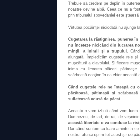
Trebuie să credem pe deplin în puterea 
noastre devine albă. Ceea ce nu a fost
prin tribunalul spovedaniei este ştearsă
Virtutea pocăinţei niciodată nu ajunge l
Cugetarea la răstignirea, punerea în 
nu înceteze nicicând din lucrarea noa
minţii, a inimii şi a trupului.
Când a
alungată. Împiedicăm cugetele rele şi
muşcătură a diavolului. Şi fiecare muşc
inima cu licoarea plăcerii pătimaşe
scârboasă conţine în ea chiar această o
Când cugetele rele ne înţeapă cu o
păcătoasă, pătimaşă şi scârboasă
sufletească adusă de păcat.
Aceasta o vom izbuti când vom lucra 
Dumnezeu, de iad, de rai, de veşnici
această libertate o va conduce la risi
Dar când suntem cu luare-aminte la ce n
nostru, atunci oprim tot acest şir de pă