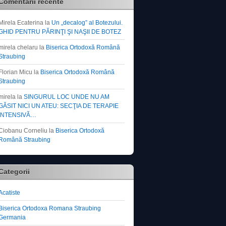
Comentarii recente
Mirela Ecaterina
la
Un „decalog” al Botezului.
GHID PENTRU PĂRINŢI ŞI NAŞII DE BOTEZ
mirela chelaru
la
Biserica Ortodoxă Română
Straubing
Florian Micu
la
Biserica Ortodoxă Română
Straubing
mirela
la
SINGURUL LOC UNDE NU AM
GĂSIT NICI UN ATEU: SECŢIA DE TERAPIE
INTENSIVĂ…
Ciobanu Corneliu
la
Biserica Ortodoxă
Română Straubing
Categorii
Acatiste
Biserica Ortodoxa Romana Straubing
Germania