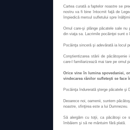
Cartea curată a faptelor noastre se pr
nostru va fi bine întocmit faţă de Le
împiedică mersul sufletului spre înălţimi
Omul care-şi plânge păcatele sale nu 
din viaţa sa. Lacrimile pocăinţei sunt o 
Pocăinţa sinceră şi adevărată ia locul pr
Conştientizarea stării de păcătoşenie 
care-l familiarizează mai tare pe omul
Orice vine în lumina spovedaniei, or
vindecarea rănilor sufleteşti se face 
Pocăinţa îndurerată şterge păcatele şi D
Deoarece noi, oamenii, suntem păcătoşi
noastre, sfinţirea este a lui Dumnezeu.
Să alergăm cu toţii, ca păcătoşi ce s
îmbăiem şi să ne mântuim fără plată.