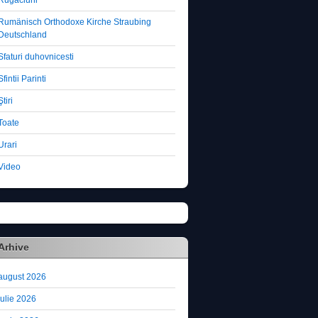
Rugaciuni
Rumänisch Orthodoxe Kirche Straubing
Deutschland
Sfaturi duhovnicesti
Sfintii Parinti
Ştiri
Toate
Urari
Video
Arhive
august 2026
iulie 2026