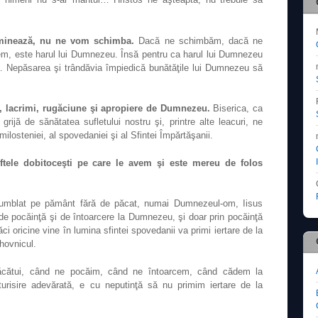
minează, nu ne vom schimba.
Dacă ne schimbăm, dacă ne
em, este harul lui Dumnezeu
. Însă pentru ca harul lui Dumnezeu
ri… Nepăsarea şi trândăvia împiedică bunătăţile lui Dumnezeu să
e, lacrimi, rugăciune şi apropiere de Dumnezeu.
Biserica, ca
jă de sănătatea sufletului nostru şi, printre alte leacuri, ne
l milosteniei, al spovedaniei şi al Sfintei Împărtăşanii.
poftele dobitoceşti pe care le avem şi este mereu de folos
 umblat pe pământ fără de păcat, numai Dumnezeul-om, Iisus
de pocăinţă şi de întoarcere la Dumnezeu, şi doar prin pocăinţă
i oricine vine în lumina sfintei spovedanii va primi iertare de la
hovnicul.
păcătui, când ne pocăim, când ne întoarcem, când cădem la
risire adevărată, e cu neputinţă să nu primim iertare de la