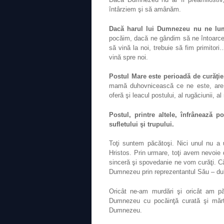
întârziem şi să amânăm.
Dacă harul lui Dumnezeu nu ne lu
pocăim, dacă ne gândim să ne întoarc
să vină la noi, trebuie să fim primito
vină spre noi.
Postul Mare este perioadă de curăţi
mamă duhovnicească ce ne este, are gri
oferă şi leacul postului, al rugăciunii, a
Postul, printre altele, înfrânează 
sufletului şi trupului.
Toţi suntem păcătoşi. Nici unul nu a
Hristos. Prin urmare, toţi avem nevoie 
sinceră şi spovedanie ne vom curăţi. Căc
Dumnezeu prin reprezentantul Său – du
Oricât ne-am murdări şi oricât am 
Dumnezeu cu pocăinţă curată şi mărtu
Dumnezeu.