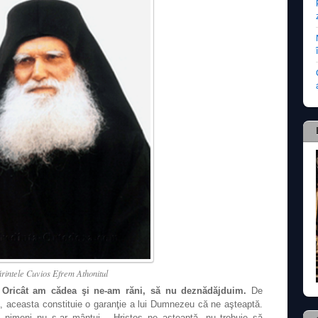
rintele Cuvios Efrem Athonitul
 Oricât am cădea şi ne-am răni, să nu deznădăjduim.
De
 aceasta constituie o garanţie a lui Dumnezeu că ne aşteaptă.
 nimeni nu s-ar mântui… Hristos ne aşteaptă, nu trebuie să