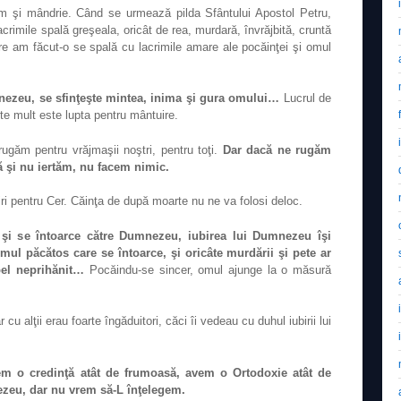
sm şi mândrie. Când se urmează pilda Sfântului Apostol Petru,
crimile spală greşeala, oricât de rea, murdară, învrăjbită, cruntă
are am făcut-o se spală cu lacrimile amare ale pocăinţei şi omul
ezeu, se sfinţeşte mintea, inima şi gura omului…
Lucrul de
te mult este lupta pentru mântuire.
rugăm pentru vrăjmaşii noştri, pentru toţi.
Dar dacă ne rugăm
ă şi nu iertăm, nu facem nimic.
i pentru Cer. Căinţa de după moarte nu ne va folosi deloc.
şi se întoarce către Dumnezeu, iubirea lui Dumnezeu îşi
omul păcătos care se întoarce, şi oricâte murdării şi pete ar
bel neprihănit…
Pocăindu-se sincer, omul ajunge la o măsură
r cu alţii erau foarte îngăduitori, căci îi vedeau cu duhul iubirii lui
m o credinţă atât de frumoasă, avem o Ortodoxie atât de
eu, dar nu vrem să-L înţelegem.