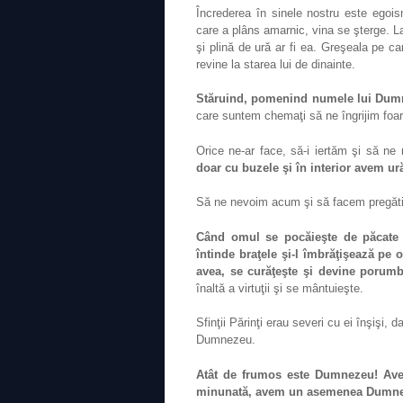
Încrederea în sinele nostru este egoi
care a plâns amarnic, vina se şterge. La
şi plină de ură ar fi ea. Greşeala pe c
revine la starea lui de dinainte.
Stăruind, pomenind numele lui Dumn
care suntem chemaţi să ne îngrijim foar
Orice ne-ar face, să-i iertăm şi să ne 
doar cu buzele şi în interior avem ur
Să ne nevoim acum şi să facem pregătir
Când omul se pocăieşte de păcate 
întinde braţele şi-l îmbrăţişează pe 
avea, se curăţeşte şi devine porum
înaltă a virtuţii şi se mântuieşte.
Sfinţii Părinţi erau severi cu ei înşişi, da
Dumnezeu.
Atât de frumos este Dumnezeu! Ave
minunată, avem un asemenea Dumnez