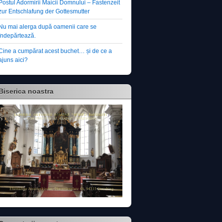
Postul Adormirii Maicii Domnului – Fastenzeit
zur Entschlafung der Gottesmutter
Nu mai alerga după oamenii care se
îndepărtează.
Cine a cumpărat acest buchet… și de ce a
ajuns aici?
Biserica noastra