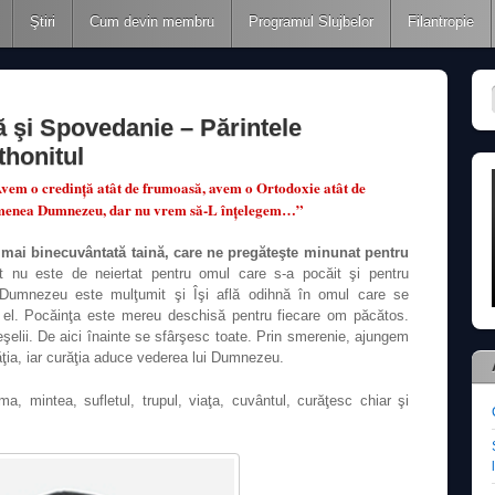
Ştiri
Cum devin membru
Programul Slujbelor
Filantropie
 şi Spovedanie – Părintele
honitul
vem o credinţă atât de frumoasă, avem o Ortodoxie atât de
menea Dumnezeu, dar nu vrem să-L înţelegem…”
 mai binecuvântată taină, care ne pregăteşte minunat pentru
nu este de neiertat pentru omul care s-a pocăit şi pentru
 Dumnezeu este mulţumit şi Îşi află odihnă în omul care se
st el. Pocăinţa este mereu deschisă pentru fiecare om păcătos.
elii. De aici înainte se sfârşesc toate. Prin smerenie, ajungem
ţia, iar curăţia aduce vederea lui Dumnezeu.
ima, mintea, sufletul, trupul, viaţa, cuvântul, curăţesc chiar şi