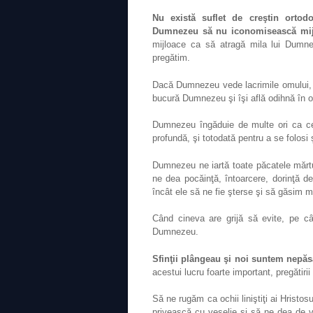
Nu există suflet de creştin ortod
Dumnezeu să nu iconomisească mij
mijloace ca să atragă mila lui Dumn
pregătim.
Dacă Dumnezeu vede lacrimile omului, po
bucură Dumnezeu şi îşi află odihnă în o
Dumnezeu îngăduie de multe ori ca cei
profundă, şi totodată pentru a se folosi 
Dumnezeu ne iartă toate păcatele mărt
ne dea pocăinţă, întoarcere, dorinţă 
încât ele să ne fie şterse şi să găsim m
Când cineva are grijă să evite, pe cât
Dumnezeu.
Sfinţii plângeau şi noi suntem nepăs
acestui lucru foarte important, pregătiri
Să ne rugăm ca ochii liniştiţi ai Hristos
privească cu veselie şi să ne dea de v