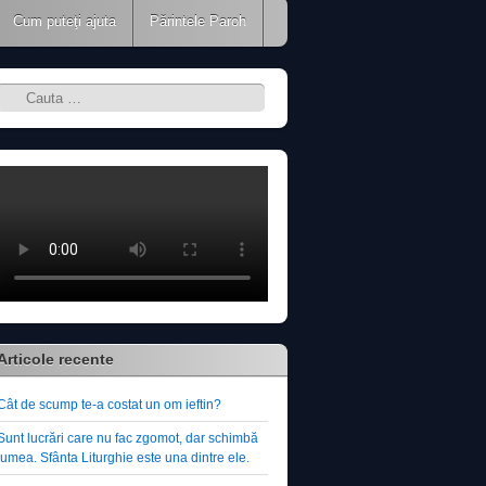
Cum puteţi ajuta
Părintele Paroh
Search
Articole recente
Cât de scump te-a costat un om ieftin?
Sunt lucrări care nu fac zgomot, dar schimbă
lumea. Sfânta Liturghie este una dintre ele.