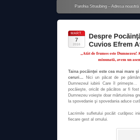
Main menu
Skip to content
Parohia Straubing – Adresa noastră
MART.
Despre Pocăinţă
7
Cuvios Efrem At
2016
„Atât de frumos este Dumnezeu! A
minunată, avem un ase
Taina pocăinţei este cea mai mare şi
ceruri…
Nici un păcat de pe pământ 
Dumnezeul iubirii Care îl primeşte…
pocăieşte, oricât de păcătos ar fi fo
Dumnezeu voieşte doar mărturisirea greş
la spovedanie şi spovedania aduce cură
Lacrimile sufletului pocăit curăţesc in
fiecare gest al omului.