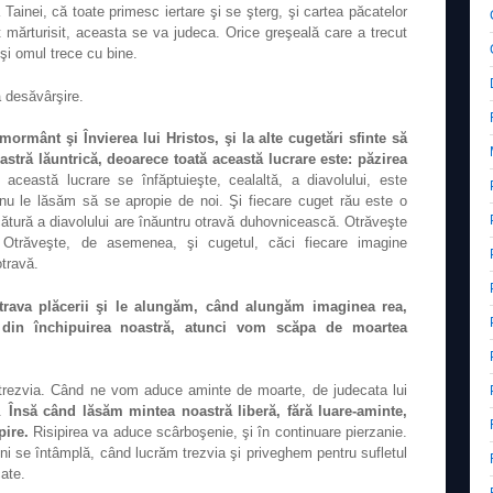
Tainei, că toate primesc iertare şi se şterg, şi cartea păcatelor
 mărturisit, aceasta se va judeca. Orice greşeală care a trecut
 şi omul trece cu bine.
a desăvârşire.
mormânt şi Învierea lui Hristos, şi la alte cugetări sfinte să
stră lăuntrică, deoarece toată această lucrare este: păzirea
ceastă lucrare se înfăptuieşte, cealaltă, a diavolului, este
 nu le lăsăm să se apropie de noi. Şi fiecare cuget rău este o
ătură a diavolului are înăuntru otravă duhovnicească. Otrăveşte
. Otrăveşte, de asemenea, şi cugetul, căci fiecare imagine
travă.
trava plăcerii şi le alungăm, când alungăm imaginea rea,
 din închipuirea noastră, atunci vom scăpa de moartea
trezvia. Când ne vom aduce aminte de moarte, de judecata lui
e.
Însă când lăsăm mintea noastră liberă, fără luare-aminte,
pire.
Risipirea va aduce scârboşenie, şi în continuare pierzanie.
i se întâmplă, când lucrăm trezvia şi priveghem pentru sufletul
cate.