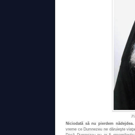
Pă
Niciodată să nu pierdem nădejdea.
vreme ce Dumnezeu ne dăruieşte viaţa,
Dacă Dumnezeu nu ar fi preamilostiv,