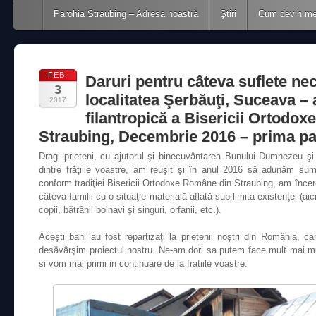
Main menu
Skip to content
Parohia Straubing – Adresa noastră
Ştiri
Cum devin m
FEB.
Daruri pentru câteva suflete nec
3
localitatea Şerbăuţi, Suceava –
2017
filantropică a Bisericii Ortodo
Straubing, Decembrie 2016 – prima pa
Dragi prieteni, cu ajutorul şi binecuvântarea Bunului Dumnezeu şi 
dintre frăţiile voastre, am reuşit şi în anul 2016 să adunăm s
conform tradiţiei Bisericii Ortodoxe Române din Straubing, am înce
câteva familii cu o situaţie materială aflată sub limita existenţei (aic
copii, bătrânii bolnavi şi singuri, orfanii, etc.).
Aceşti bani au fost repartizaţi la prietenii noştri din România, car
desăvârşim proiectul nostru. Ne-am dori sa putem face mult mai m
si vom mai primi in continuare de la fratiile voastre.