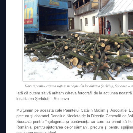
Daruri pentru câteva suflete necăjite din localitatea Şerbăuţi, Suceava –
Iată că putem să vă arătăm câteva fotografii de la actiunea noastră d
localitatea Şerbăuţi – Suceava.
Mulţumim pe această cale Părintelui Cătălin Maxim şi Asociației Eu
precum şi doamnei Daneliuc Nicoleta de la Direcţia Generală de Asis
Suceava
pentru înţelegerea şi bunăvoinţa cu care au primit să fi
România, pentru ajutorarea celor sărmani, precum şi pentru sprijinul
realizarea acestui ideal.