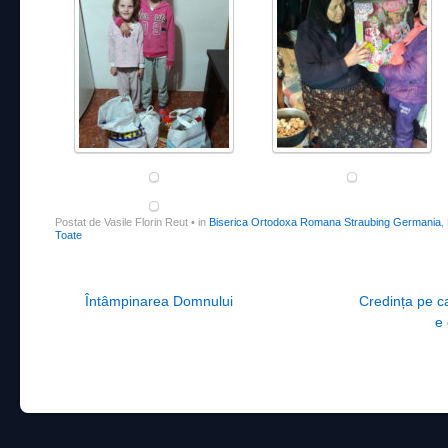
Postat de Vasile Florin Reut
•
in
Biserica Ortodoxa Romana Straubing Germania
,
Toate
Post navigation
Întâmpinarea Domnului
Credința pe ca
e 