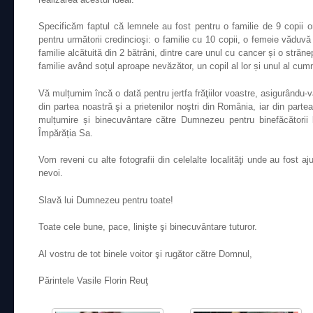
Specificăm faptul că lemnele au fost pentru o familie de 9 copii orf
pentru următorii credincioşi: o familie cu 10 copii, o femeie văduvă
familie alcătuită din 2 bătrâni, dintre care unul cu cancer și o străn
familie având soțul aproape nevăzător, un copil al lor și unul al cum
Vă mulțumim încă o dată pentru jertfa frăţiilor voastre, asigurându-v
din partea noastră şi a prietenilor noştri din România, iar din partea
mulțumire și binecuvântare către Dumnezeu pentru binefăcători
Împărăția Sa.
Vom reveni cu alte fotografii din celelalte localităţi unde au fost ajut
nevoi.
Slavă lui Dumnezeu pentru toate!
Toate cele bune, pace, linişte şi binecuvântare tuturor.
Al vostru de tot binele voitor şi rugător către Domnul,
Părintele Vasile Florin Reuţ