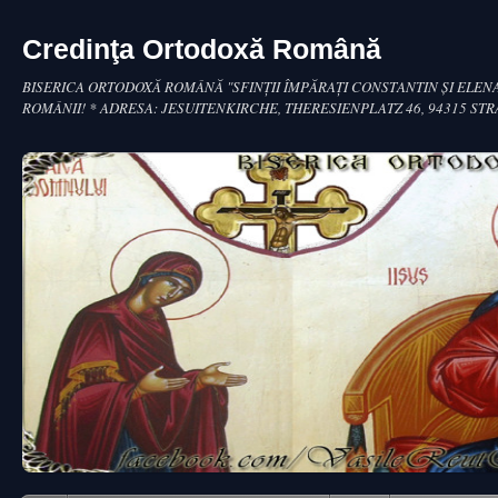
Credinţa Ortodoxă Română
BISERICA ORTODOXĂ ROMÂNĂ "SFINŢII ÎMPĂRAŢI CONSTANTIN ŞI ELENA
ROMÂNII! * ADRESA: JESUITENKIRCHE, THERESIENPLATZ 46, 94315 ST