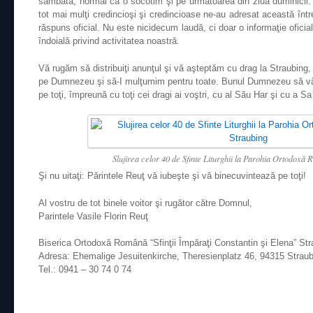
sâmbătă, normal că o socotim şi pe următoarea din ziua duminicii. 
tot mai mulţi credincioşi şi credincioase ne-au adresat această înt
răspuns oficial. Nu este nicidecum laudă, ci doar o informaţie ofici
îndoială privind activitatea noastră.
Vă rugăm să distribuiţi anunţul şi vă aşteptăm cu drag la Straubin
pe Dumnezeu şi să-I mulţumim pentru toate. Bunul Dumnezeu să vă
pe toţi, împreună cu toţi cei dragi ai voştri, cu al Său Har şi cu a S
Slujirea celor 40 de Sfinte Liturghii la Parohia Ortodoxă
Şi nu uitaţi: Părintele Reuţ vă iubeşte şi vă binecuvintează pe toţi!
Al vostru de tot binele voitor şi rugător către Domnul,
Parintele Vasile Florin Reuţ
Biserica Ortodoxă Română “Sfinţii Împăraţi Constantin şi Elena” Str
Adresa: Ehemalige Jesuitenkirche, Theresienplatz 46, 94315 Straub
Tel.: 0941 – 30 74 0 74