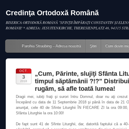
Credinţa Ortodoxă Română
BISERICA ORTODOXĂ ROMÂNĂ "SFINŢII ÎMPĂRAŢI CONSTANTIN ŞI ELENA
ROMÂNII! * ADRESA: JESUITENKIRCHE, THERESIENPLATZ 46, 94315 ST
Main menu
Skip to content
Parohia Straubing – Adresa noastră
Ştiri
Cum devin m
OCT.
„Cum, Părinte, slujiţi Sfânta Lit
3
timpul săptămânii ?!?” Distribui
2018
rugăm, să afle toată lumea!
Dragii mei, iubiţi fraţi şi surori întru Domnul, doar nu aţi cr
Începând cu data de 11 Septembrie 2018 şi până în data de 21 
anunţat, cele 40 de Sfinte Liturghii ÎN FIECARE ZI la ora 09:00,
Sfânta Liturghie la ora 10:00!
De fapt sunt 41 de Sfinte Liturghii, dar, datorită faptului că a 4