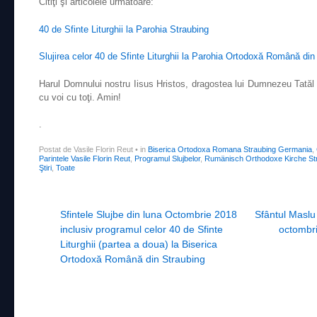
Citiţi şi articolele următoare:
40 de Sfinte Liturghii la Parohia Straubing
Slujirea celor 40 de Sfinte Liturghii la Parohia Ortodoxă Română din
Harul Domnului nostru Iisus Hristos, dragostea lui Dumnezeu Tatăl 
cu voi cu toţi. Amin!
.
Postat de Vasile Florin Reut
•
in
Biserica Ortodoxa Romana Straubing Germania
,
Parintele Vasile Florin Reut
,
Programul Slujbelor
,
Rumänisch Orthodoxe Kirche St
Ştiri
,
Toate
Post navigation
Sfintele Slujbe din luna Octombrie 2018
Sfântul Maslu
inclusiv programul celor 40 de Sfinte
octombri
Liturghii (partea a doua) la Biserica
Ortodoxă Română din Straubing