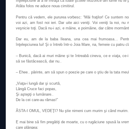
înţelepciune ai a te învăţa că toate şcolile filozofice din lume nu te
Atâta folos ne aduce noua cimitirul.
Pentru că vedem, ele pururea vorbesc: “Măi fraţilor! Ce suntem noi 
voi azi, am fost noi ieri. Dar uite aici veniţi. Voi veniţi la noi, 
veşnicie toţi. Dacă nu-i azi, e mâine, e poimâine, dar către mormân
Dar eu, am de la baba Ileana, una cea mai frumoasa… Pentr
înţelepciunea lui! Şi o întreb într-o Joia Mare, na, femeie cu patru c
– Bunică, dacă ai muri mâine şi te întreabă cineva, ce e viaţa, ce
să se fâstâcească, dar nu..
– Ehee.. părinte, am să spun o poezie pe care o ştiu de la tata meu
„Viaţa-i lungă dar şi scurtă,
Lângă Cruce faci popas,
Şi aştepţi o lumânare..
De la cei care-au rămas!”
ĂSTA-I OMUL, VEDEŢI? Nu ştie nimeni cum murim şi când murim.
E mai bine să fim pregătiţi de moarte, cu o rugăciune spusă la vre
care plângea: