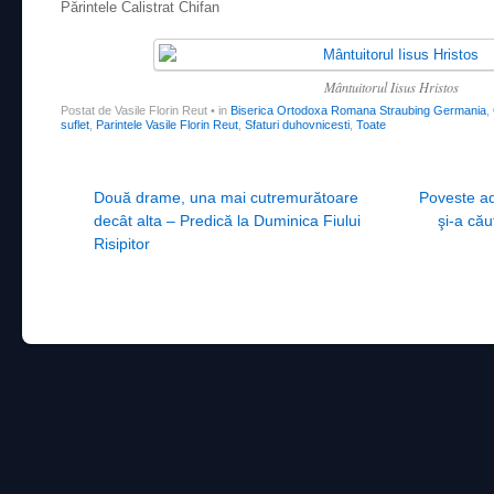
Părintele Calistrat Chifan
Mântuitorul Iisus Hristos
Postat de Vasile Florin Reut
•
in
Biserica Ortodoxa Romana Straubing Germania
,
suflet
,
Parintele Vasile Florin Reut
,
Sfaturi duhovnicesti
,
Toate
Post navigation
Două drame, una mai cutremurătoare
Poveste ad
decât alta – Predică la Duminica Fiului
şi‑a cău
Risipitor