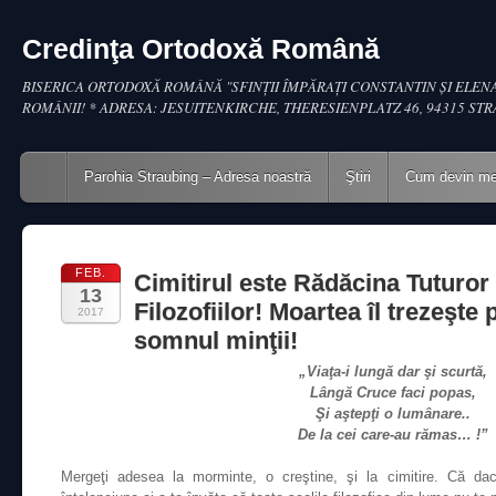
Credinţa Ortodoxă Română
BISERICA ORTODOXĂ ROMÂNĂ "SFINŢII ÎMPĂRAŢI CONSTANTIN ŞI ELENA
ROMÂNII! * ADRESA: JESUITENKIRCHE, THERESIENPLATZ 46, 94315 ST
Main menu
Skip to content
Parohia Straubing – Adresa noastră
Ştiri
Cum devin m
FEB.
Cimitirul este Rădăcina Tuturor
13
Filozofiilor! Moartea îl trezeşte
2017
somnul minţii!
„Viaţa-i lungă dar şi scurtă,
Lângă Cruce faci popas,
Şi aştepţi o lumânare..
De la cei care-au rămas… !”
Mergeţi adesea la morminte, o creştine, şi la cimitire. Că d