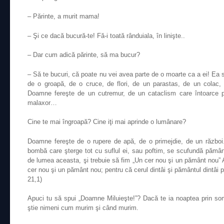
– Părinte, a murit mama!
– Şi ce dacă bucură-te! Fă-i toată rânduiala, în linişte..
– Dar cum adică părinte, să ma bucur?
– Să te bucuri, că poate nu vei avea parte de o moarte ca a ei! Ea s
de o groapă, de o cruce, de flori, de un parastas, de un colac, 
Doamne fereşte de un cutremur, de un cataclism care întoarce p
malaxor…
Cine te mai îngroapă? Cine iţi mai aprinde o lumânare?
Doamne fereşte de o rupere de apă, de o primejdie, de un război
bombă care şterge tot cu suflul ei, sau poftim, se scufundă pământu
de lumea aceasta, şi trebuie să fim „Un cer nou şi un pământ nou”
cer nou şi un pământ nou; pentru că cerul dintâi şi pământul dintâi 
21,1)
Apuci tu să spui „Doamne Miluieşte!”? Dacă te ia noaptea pri
ştie nimeni cum murim şi când murim.