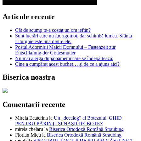
Articole recente
Cât de scump te-a costat un om ieftin?
Sunt lucrări care nu fac zgomot, dar schimbă lumea. Sfânta
Liturghie este una dintre ele.
Postul Adormirii Maicii Domnului – Fastenzeit zur
Entschlafung der Gottesmutter
Nu mai alerga după oamenii care se îndepărtează.
Cine a cumpărat acest buchet… și de ce a ajuns aici?
Biserica noastra
Comentarii recente
Mirela Ecaterina
la
Un „decalog” al Botezului. GHID
PENTRU PĂRINŢI ŞI NAŞII DE BOTEZ
mirela chelaru
la
Biserica Ortodoxă Română Straubing
Florian Micu
la
Biserica Ortodoxă Română Straubing
mirela
la
SINGURUL LOC UNDE NU AM GĂSIT NICI