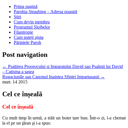
Prima pagină
Parohia Straubing – Adresa noastră
Ştiri
Cum devin membru
Programul Slujbelor
Filantropie
Cum puteţi ajuta
Părintele Paroh
Post navigation
←
Psaltirea Proorocului si Imparatului David sau Psalmii lui David
– Catisma a sasea
Rugaciunile sau Canonul Inaintea Sfintei Impartasanii
→
mart.
14
2015
Cel ce înșeală
Cel ce înșeală
Cu mult timp în urmă, a trăit un boier tare bun. Într-o zi, l-a chemat
la el pe un ţăran şi i-a spus: