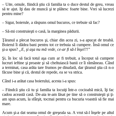
– Uite, omule, fiindcă ştiu că familia ta o duce destul de greu, vreau
să te ajut. Iţi dau de muncă şi te plătesc foarte bine. Vrei să lucrezi
pentru mine?
– Sigur, boierule, a răspuns omul bucuros, ce trebuie să fac?
– Să-mi construieşti o casă, la marginea pădurii.
Ţăranul a plecat bucuros şi, chiar din acea zi, s-a apucat de treabă.
Boierul îi dădea bani pentru tot ce trebuia să cumpere. Însă omul ce
şi-a spus?
„E, şi aşa nu mă vede, ce-ar fi să-l înşel?!”
Şi, în loc să facă totul aşa cum ar fi trebuit, a început
să cumpere
lucruri ieftine şi proaste şi să cheltuiască banii ce îi rămâneau. Când
a terminat, casa arăta tare frumos pe dinafară, dar ţăranul ştia că n-o
făcuse bine şi că, destul de repede, ea se va strica.
Când i-a arătat casa boierului, acesta i-a spus:
– Fiindcă ştiu că tu şi familia ta locuiţi într-o cocioabă mică, îţi fac
cadou această casă. De-aia te-am lăsat pe tine să o construieşti şi ţi-
am spus acum, la sfârşit, tocmai pentru ca bucuria voastră să fie mai
mare.
Acum şi-a dat seama omul de greşeala sa. A vrut să-l înşele pe altul