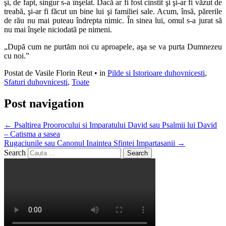
şi, de fapt, singur s-a înşelat. Dacă ar fi fost cinstit şi şi-ar fi văzut de
treabă, şi-ar fi făcut un bine lui şi familiei sale. Acum, însă, părerile
de rău nu mai puteau îndrepta nimic. În sinea lui, omul s-a jurat să
nu mai înşele niciodată pe nimeni.
„După cum ne purtăm noi cu aproapele, aşa se va purta Dumnezeu
cu noi.”
Postat de Vasile Florin Reut
•
in
Pilde si Istorioare duhovnicesti
,
Sfaturi duhovnicesti
,
Toate
Post navigation
←
Psaltirea Proorocului si Imparatului David sau Psalmii lui David
– Catisma a sasea
Rugaciunile sau Canonul Inaintea Sfintei Impartasanii
→
Search