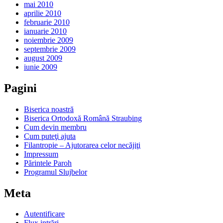
mai 2010
aprilie 2010
februarie 2010
ianuarie 2010
noiembrie 2009
septembrie 2009
august 2009
iunie 2009
Pagini
Biserica noastră
Biserica Ortodoxă Română Straubing
Cum devin membru
Cum puteţi ajuta
Filantropie – Ajutorarea celor necăjiţi
Impressum
Părintele Paroh
Programul Slujbelor
Meta
Autentificare
Flux intrări