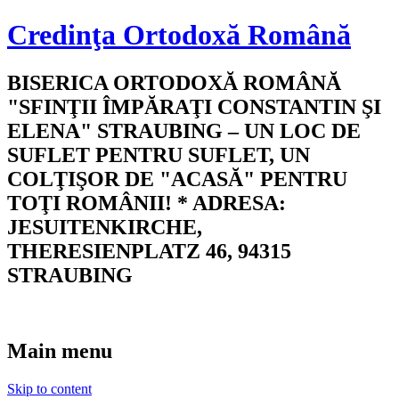
Credinţa Ortodoxă Română
BISERICA ORTODOXĂ ROMÂNĂ
"SFINŢII ÎMPĂRAŢI CONSTANTIN ŞI
ELENA" STRAUBING – UN LOC DE
SUFLET PENTRU SUFLET, UN
COLŢIŞOR DE "ACASĂ" PENTRU
TOŢI ROMÂNII! * ADRESA:
JESUITENKIRCHE,
THERESIENPLATZ 46, 94315
STRAUBING
Main menu
Skip to content