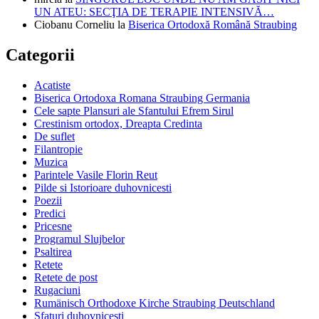
UN ATEU: SECŢIA DE TERAPIE INTENSIVĂ…
Ciobanu Corneliu
la
Biserica Ortodoxă Română Straubing
Categorii
Acatiste
Biserica Ortodoxa Romana Straubing Germania
Cele sapte Plansuri ale Sfantului Efrem Sirul
Crestinism ortodox, Dreapta Credinta
De suflet
Filantropie
Muzica
Parintele Vasile Florin Reut
Pilde si Istorioare duhovnicesti
Poezii
Predici
Pricesne
Programul Slujbelor
Psaltirea
Retete
Retete de post
Rugaciuni
Rumänisch Orthodoxe Kirche Straubing Deutschland
Sfaturi duhovnicesti