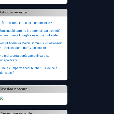
Articole recente
Cât de scump te-a costat un om ieftin?
Sunt lucrări care nu fac zgomot, dar schimbă
lumea. Sfânta Liturghie este una dintre ele.
Postul Adormirii Maicii Domnului – Fastenzeit
zur Entschlafung der Gottesmutter
Nu mai alerga după oamenii care se
îndepărtează.
Cine a cumpărat acest buchet… și de ce a
ajuns aici?
Biserica noastra
Comentarii recente