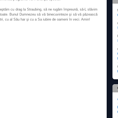
şteptăm cu drag la Straubing, să ne rugăm împreună, să-L slăvim
toate. Bunul Dumnezeu să vă binecuvinteze şi să vă păzească
ştri, cu al Său har şi cu a Sa iubire de oameni în veci. Amin!