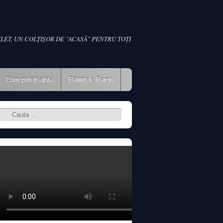
LET, UN COLŢIŞOR DE "ACASĂ" PENTRU TOŢI
Cum puteţi ajuta
Părintele Paroh
Search