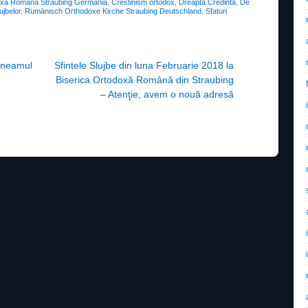
oxa Romana Straubing Germania
,
Crestinism ortodox, Dreapta Credinta
,
De
ujbelor
,
Rumänisch Orthodoxe Kirche Straubing Deutschland
,
Sfaturi
u neamul
Sfintele Slujbe din luna Februarie 2018 la
Biserica Ortodoxă Română din Straubing
– Atenţie, avem o nouă adresă