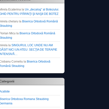
Mirela Ecaterina
la
Un „decalog” al Botezului.
GHID PENTRU PĂRINŢI ŞI NAŞII DE BOTEZ
mirela chelaru
la
Biserica Ortodoxă Română
Straubing
Florian Micu
la
Biserica Ortodoxă Română
Straubing
mirela
la
SINGURUL LOC UNDE NU AM
GĂSIT NICI UN ATEU: SECŢIA DE TERAPIE
INTENSIVĂ…
Ciobanu Corneliu
la
Biserica Ortodoxă
Română Straubing
Categorii
Acatiste
Biserica Ortodoxa Romana Straubing
Germania