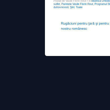
Postat de Vasile Florin Reut
•
in
Biserica Ortod
suflet
,
Parintele Vasile Florin Reut
,
Programul Sl
duhovnicesti
,
Ştiri
,
Toate
Post navigation
Rugăciuni pentru ţară şi pentr
nostru românesc