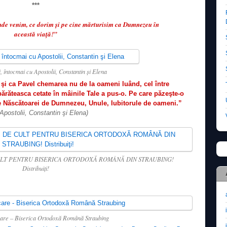
***
nde venim, ce dorim şi pe cine mărturisim ca Dumnezeu în
această viaţă!”
i, întocmai cu Apostolii, Constantin şi Elena
 şi ca Pavel chemarea nu de la oameni luând, cel între
răteasca cetate în mâinile Tale a pus-o. Pe care păzeşte-o
le Născătoarei de Dumnezeu, Unule, Iubitorule de oameni.”
 Apostolii, Constantin şi Elena)
ULT PENTRU BISERICA ORTODOXĂ ROMÂNĂ DIN STRAUBING!
Distribuiţi!
care – Biserica Ortodoxă Română Straubing