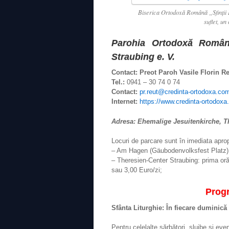
Biserica Ortodoxă Română „Sfinţii Î
suflet, un
Parohia Ortodoxă Română
Straubing e. V.
Contact: Preot Paroh Vasile Florin R
Tel.:
0941 – 30 74 0 74
Contact:
pr.reut@credinta-ortodoxa.co
Internet:
https://www.credinta-ortodoxa
Adresa: Ehemalige Jesuitenkirche, T
Locuri de parcare sunt în imediata aprop
– Am Hagen (Gäubodenvolksfest Platz
– Theresien-Center Straubing: prima or
sau 3,00 Euro/zi;
Progr
Sfânta Liturghie: În fiecare duminică l
Pentru celelalte sărbători, slujbe şi ev