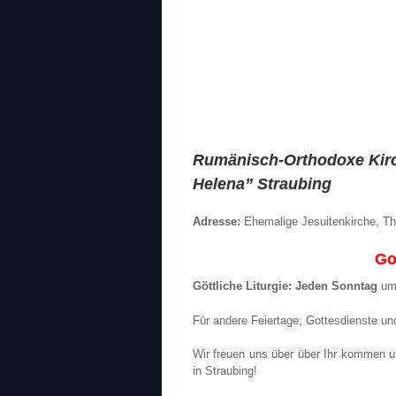
Rumänisch-Orthodoxe Kirc
Helena” Straubing
Adresse:
Ehemalige Jesuitenkirche, Th
Go
Göttliche Liturgie: Jeden Sonntag
um
Für andere Feiertage, Gottesdienste un
Wir
freuen uns über
über Ihr kommen
u
in
Straubing
!