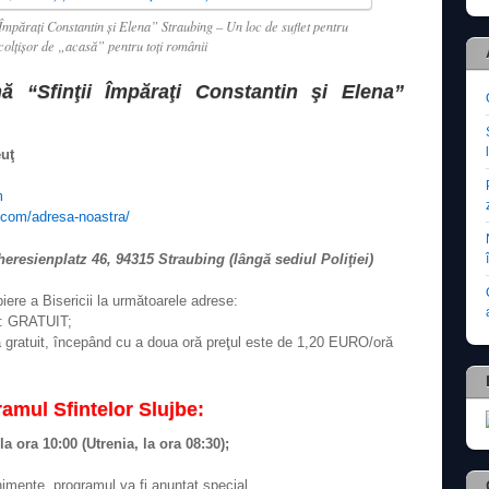
mpăraţi Constantin şi Elena” Straubing – Un loc de suflet pentru
 colţişor de „acasă” pentru toţi românii
 “Sfinţii Împăraţi Constantin şi Elena”
euţ
m
.com/adresa-noastra/
heresienplatz 46, 94315 Straubing
(lângă sediul Poliţiei)
iere a Bisericii la următoarele adrese:
): GRATUIT;
ă gratuit, începând cu a doua oră preţul este de 1,20 EURO/oră
amul Sfintelor Slujbe:
a ora 10:00 (Utrenia, la ora 08:30);
enimente, programul va fi anunţat special.