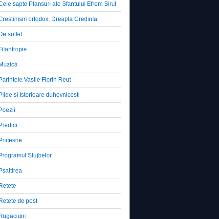
Cele sapte Plansuri ale Sfantului Efrem Sirul
Crestinism ortodox, Dreapta Credinta
De suflet
Filantropie
Muzica
Parintele Vasile Florin Reut
Pilde si Istorioare duhovnicesti
Poezii
Predici
Pricesne
Programul Slujbelor
Psaltirea
Retete
Retete de post
Rugaciuni