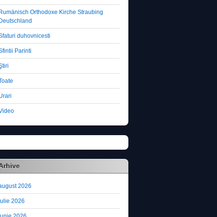
Rumänisch Orthodoxe Kirche Straubing
Deutschland
Sfaturi duhovnicesti
Sfintii Parinti
Ştiri
Toate
Urari
Video
Arhive
august 2026
iulie 2026
iunie 2026