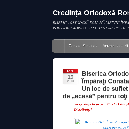
Credinţa Ortodoxă R
BISERICA ORTODOXĂ ROMÂNĂ "SFINŢII ÎMPĂ
ROMÂNII! * ADRESA: JESUITENKIRCHE, THE
Main menu
Skip to content
Parohia Straubing – Adresa noastră
IAN.
Biserica Ortodo
19
Împăraţi Consta
2018
Un loc de suflet
de „acasă” pentru toţi
Vă invităm la prima Sfântă Liturgh
Distribuiţi!