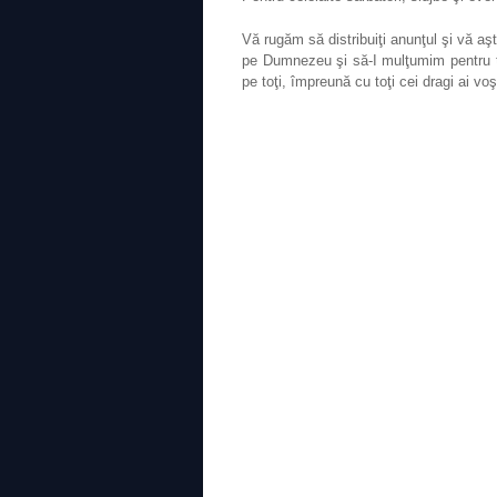
Vă rugăm să distribuiţi anunţul şi vă a
pe Dumnezeu şi să-I mulţumim pentru 
pe toţi, împreună cu toţi cei dragi ai vo