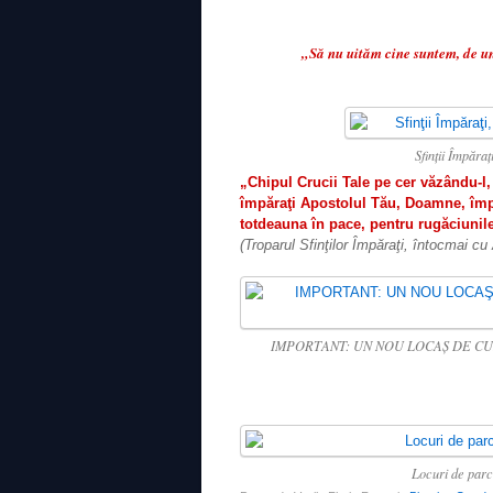
„Să nu uităm cine suntem, de u
Sfinţii Împăraţ
„Chipul Crucii Tale pe cer văzându-l,
împăraţi Apostolul Tău, Doamne, împă
totdeauna în pace, pentru rugăciuni
(Troparul Sfinţilor Împăraţi, întocmai cu
IMPORTANT: UN NOU LOCAŞ DE C
Locuri de par