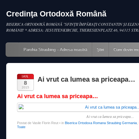
Credinţa Ortodoxă Română
BISERICA ORTODOXĂ ROMÂNĂ "SFINŢII ÎMPĂRAŢI CONSTANTIN ŞI ELENA
ROMÂNII! * ADRESA: JESUITENKIRCHE, THERESIENPLATZ 46, 94315 ST
Main menu
Skip to content
Parohia Straubing – Adresa noastră
Ştiri
Cum devin m
IAN.
Ai vrut ca lumea sa priceapa…
8
2015
Ai vrut ca lumea sa priceapa…
Ai vrut ca lumea sa priceapa…
Postat de Vasile Florin Reut
•
in
Biserica Ortodoxa Romana Straubing Germania
,
Toate