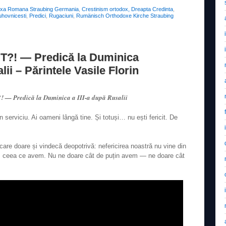
oxa Romana Straubing Germania
,
Crestinism ortodox, Dreapta Credinta
,
duhovnicesti
,
Predici
,
Rugaciuni
,
Rumänisch Orthodoxe Kirche Straubing
T?! — Predică la Duminica
lii – Părintele Vasile Florin
— Predică la Duminica a III-a după Rusalii
 serviciu. Ai oameni lângă tine. Și totuși… nu ești fericit. De
are doare și vindecă deopotrivă: nefericirea noastră nu vine din
ivim ceea ce avem. Nu ne doare cât de puțin avem — ne doare cât