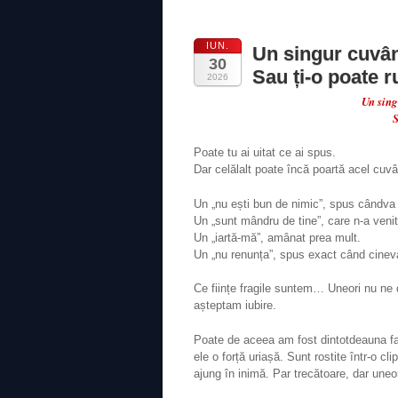
IUN.
Un singur cuvânt
30
Sau ți-o poate r
2026
Un sing
S
Poate tu ai uitat ce ai spus.
Dar celălalt poate încă poartă acel cuvâ
Un „nu ești bun de nimic”, spus cândva 
Un „sunt mândru de tine”, care n-a venit
Un „iartă-mă”, amânat prea mult.
Un „nu renunța”, spus exact când cinev
Ce ființe fragile suntem… Uneori nu ne d
așteptam iubire.
Poate de aceea am fost dintotdeauna fasci
ele o forță uriașă. Sunt rostite într-o c
ajung în inimă. Par trecătoare, dar uneor