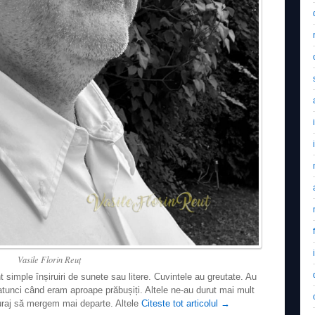
Vasile Florin Reuţ
 simple înșiruiri de sunete sau litere. Cuvintele au greutate. Au
tunci când eram aproape prăbușiți. Altele ne-au durut mai mult
uraj să mergem mai departe. Altele
Citeste tot articolul
→