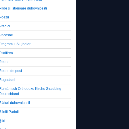
Pilde si Istorioare duhovnicesti
Poezii
Predici
Pricesne
Programul Slujbelor
Psaltirea
Retete
Retete de post
Rugaciuni
Rumänisch Orthodoxe Kirche Straubing
Deutschland
Sfaturi duhovnicesti
Sfintii Parinti
Ştiri