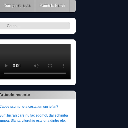
Cum puteţi ajuta
Părintele Paroh
Search
Articole recente
Cât de scump te-a costat un om ieftin?
Sunt lucrări care nu fac zgomot, dar schimbă
lumea. Sfânta Liturghie este una dintre ele.