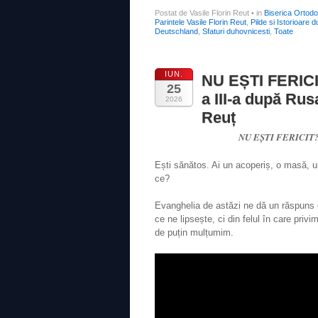
Postat de Vasile Florin Reut
•
in
Biserica Ortod
Parintele Vasile Florin Reut
,
Pilde si Istorioare 
Deutschland
,
Sfaturi duhovnicesti
,
Toate
IUN.
NU EȘTI FERICI
25
a III-a după Rusa
2026
Reuț
NU EȘTI FERICIT?! 
Ești sănătos. Ai un acoperiș, o masă, un
ce?
Evanghelia de astăzi ne dă un răspuns c
ce ne lipsește, ci din felul în care pr
de puțin mulțumim.