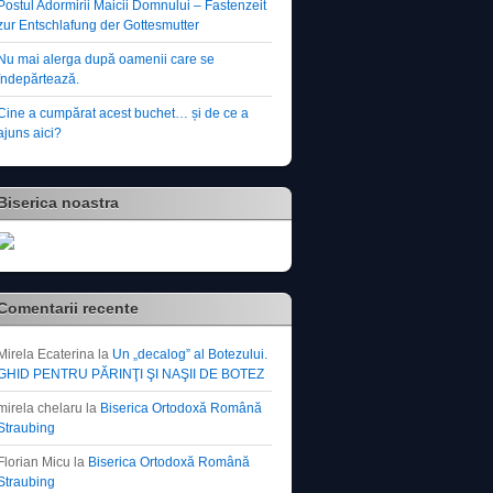
Postul Adormirii Maicii Domnului – Fastenzeit
zur Entschlafung der Gottesmutter
Nu mai alerga după oamenii care se
îndepărtează.
Cine a cumpărat acest buchet… și de ce a
ajuns aici?
Biserica noastra
Comentarii recente
Mirela Ecaterina
la
Un „decalog” al Botezului.
GHID PENTRU PĂRINŢI ŞI NAŞII DE BOTEZ
mirela chelaru
la
Biserica Ortodoxă Română
Straubing
Florian Micu
la
Biserica Ortodoxă Română
Straubing