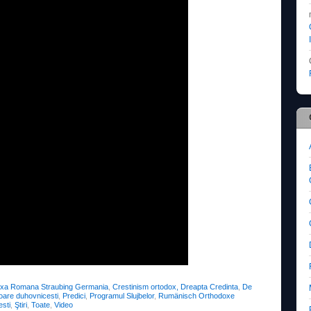
oxa Romana Straubing Germania
,
Crestinism ortodox, Dreapta Credinta
,
De
rioare duhovnicesti
,
Predici
,
Programul Slujbelor
,
Rumänisch Orthodoxe
esti
,
Ştiri
,
Toate
,
Video