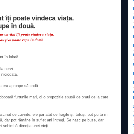
 îți poate vindeca viața.
upe în două.
ur cuvânt îți poate vindeca viața.
au ți-o poate rupe în două.
nt în inimă.
la nervi.
 niciodată.
a era aproape să cadă.
oboară furtunile mari, ci o propoziție spusă de omul de la care
nat de cuvinte: ele par atât de fragile și, totuși, pot purta în
lipă, dar pot rămâne în suflet ani întregi. Se nasc pe buze, dar
i schimbă direcția unei vieți.