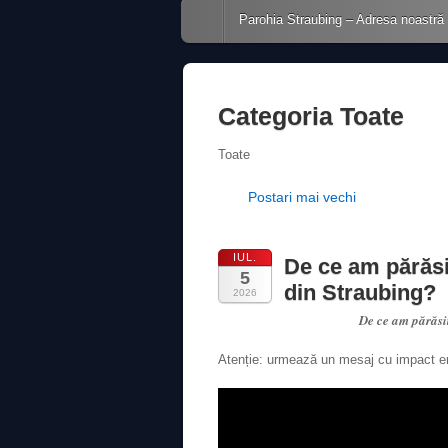
Main menu
Skip to content
Parohia Straubing – Adresa noastră
Categoria
Toate
Toate
Post navigation
Postari mai vechi
IUL.
De ce am părăsi
5
din Straubing?
2026
De ce am părăsi
Atenție: urmează un mesaj cu impact emoț