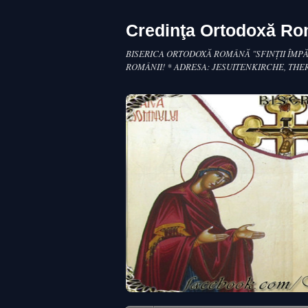
Credinţa Ortodoxă R
BISERICA ORTODOXĂ ROMÂNĂ "SFINŢII ÎMPĂ
ROMÂNII! * ADRESA: JESUITENKIRCHE, THE