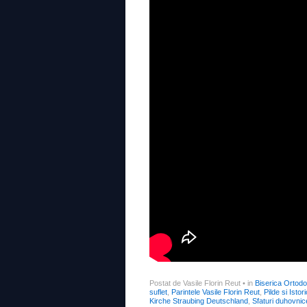
Postat de Vasile Florin Reut
•
in
Biserica Ortod
suflet
,
Parintele Vasile Florin Reut
,
Pilde si Isto
Kirche Straubing Deutschland
,
Sfaturi duhovnic