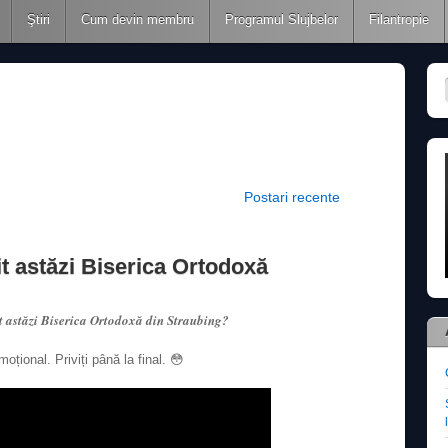
Ştiri
Cum devin membru
Programul Slujbelor
Filantropie
Postari recente
t astăzi Biserica Ortodoxă
t astăzi Biserica Ortodoxă din Straubing?
ional. Priviți până la final. 😳