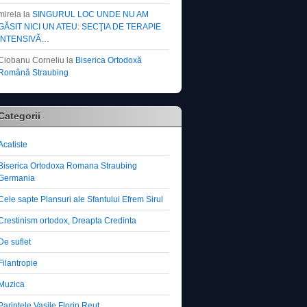
mirela
la
SINGURUL LOC UNDE NU AM
GĂSIT NICI UN ATEU: SECŢIA DE TERAPIE
INTENSIVĂ…
Ciobanu Corneliu
la
Biserica Ortodoxă
Română Straubing
Categorii
Acatiste
Biserica Ortodoxa Romana Straubing
Germania
Cele sapte Plansuri ale Sfantului Efrem Sirul
Crestinism ortodox, Dreapta Credinta
De suflet
Filantropie
Muzica
Parintele Vasile Florin Reut