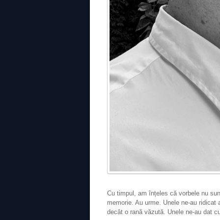
Cu timpul, am înțeles că vorbele nu sunt
memorie. Au urme. Unele ne-au ridicat a
decât o rană văzută. Unele ne-au dat c